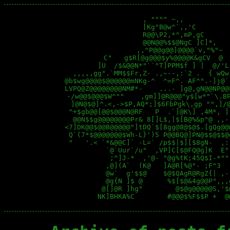
                   , """^ ~,,           
                   [Kg"B@w^`,,'C        
                   R@@\P2,*^,mP,gC      
                   @@N@@%$$@NgC ]C]*,   
                 ,,^P@@g@@]@@@@`v,"%"~  
         C"   g$R[@g@@@$y%@@@@K&gCV  @  
        ]U  /$&@@N*"``"T]PPM$f ] |  @/'L
  ,,,,,gg".`MM$$Fr,Z- .,~--,:`2 .  { wQw
@b$wg@@@@$@@@@@@mNKg-^  ^=F^. AF^".-]j@`
LVPQ@Z@@@@@@@@NM#*-    ...- ]g@,gN@@NP@@
 -/w@@$@@@$W^""    ,gm]]@R@@@"y$[w*"`\.BP
  ]@N@$@]^.<,->$P,AQ*;]$6FbPgk\,gp "",]/@
 ^+$gb@@[@@$@@@N@RF   P  .`]@K\] ,4M*, ]
  @@N$$g@@@@@@@@Pr& 8[]L$,|$[B@%&p^@ ,,-
<7]DK@@$@@B@@@@@"]tDQ`$[8gg@8@$@$.[gQg@@
 Q`(7*$@@@@@@@$Wh-L}')5 P@@BQ@]PN@$$@$$@
 "   '.< `*&@@C]` -L=` /p$$|$][$8gN-  ,:
          `@`Uur`/u"  ,VP]C[$@FQ@g]K  E"
           ;^]J-*  ,'@- "@g%tK;45Q$I-*""
          ,@](A`  (K@   ]A@R[%@"- ;F^3  
          @w`  g'$$@    $@$QAgR@RgZ{| ,-
          @g{N ]$ @      %$[$@&4g@@P",,,
         @[]@R ]hg"        @$@g@@@@@S,'$